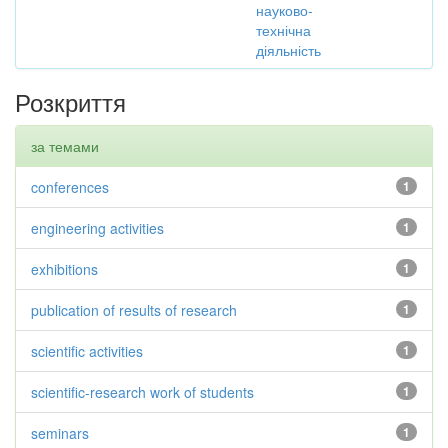
науково-
технічна
діяльність
Розкриття
за темами
conferences
1
engineering activities
1
exhibitions
1
publication of results of research
1
scientific activities
1
scientific-research work of students
1
seminars
1