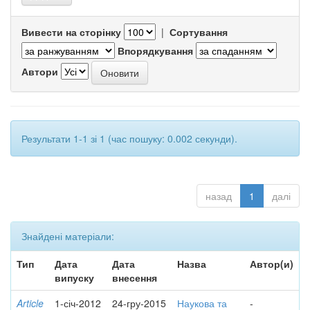
Вивести на сторінку
|
Сортування
Впорядкування
Автори
Результати 1-1 зі 1 (час пошуку: 0.002 секунди).
назад
1
далі
Знайдені матеріали:
Тип
Дата
Дата
Назва
Автор(и)
випуску
внесення
Article
1-січ-2012
24-гру-2015
Наукова та
-