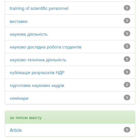
training of scientific personnel
1
виставки
1
наукова діяльність
1
науково-дослідна робота студентів
1
науково-технічна діяльність
1
публікація результатів НДР
1
підготовка наукових кадрів
1
семінари
1
за типом вмісту
Article
1