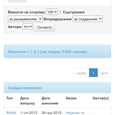
Вивести на сторінку
|
Сортування
Впорядкування
Автори
Результати 1-1 зі 1 (час пошуку: 0.002 секунди).
назад
1
далі
Знайдені матеріали:
Тип
Дата
Дата
Назва
Автор(и)
випуску
внесення
Article
1-січ-2012
24-гру-2015
Наукова та
-