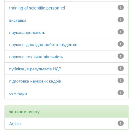
training of scientific personnel
1
виставки
1
наукова діяльність
1
науково-дослідна робота студентів
1
науково-технічна діяльність
1
публікація результатів НДР
1
підготовка наукових кадрів
1
семінари
1
за типом вмісту
Article
1