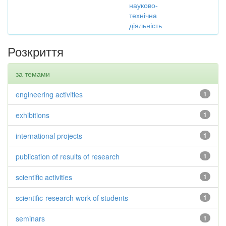
науково-
технічна
діяльність
Розкриття
за темами
engineering activities
1
exhibitions
1
international projects
1
publication of results of research
1
scientific activities
1
scientific-research work of students
1
seminars
1