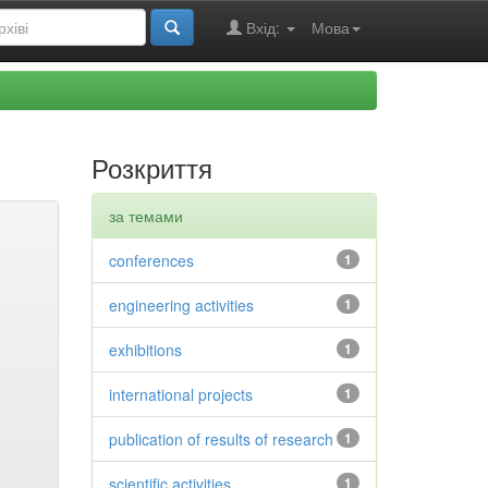
Вхід:
Мова
Розкриття
за темами
conferences
1
engineering activities
1
exhibitions
1
international projects
1
publication of results of research
1
scientific activities
1