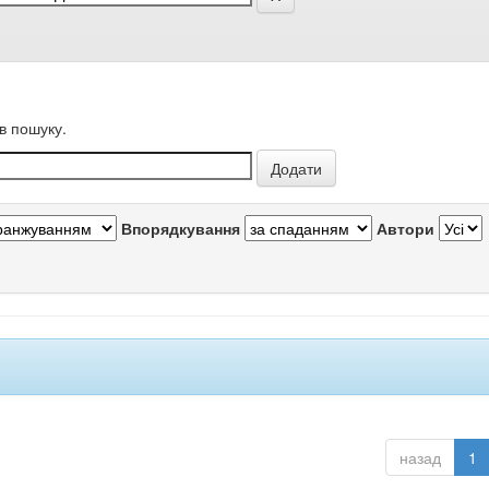
в пошуку.
Впорядкування
Автори
назад
1