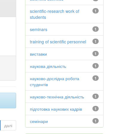
scientific-research work of
1
students
seminars
1
training of scientific personnel
1
виставки
1
наукова діяльність
1
науково-дослідна робота
1
студентів
науково-технічна діяльність
1
підготовка наукових кадрів
1
семінари
1
далі