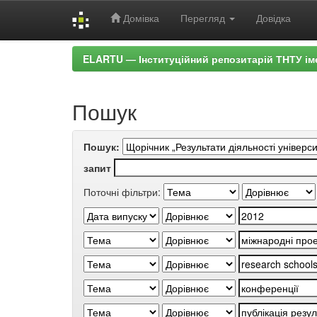
Домівка
Перегляд
Довідка
Skip
ELARTU — Інституційний репозитарій ТНТУ ім
navigation
Пошук
Пошук:
запит
Поточні фільтри: