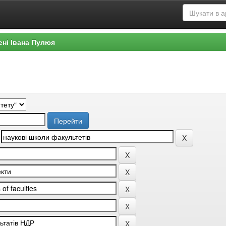
ені Івана Пулюя