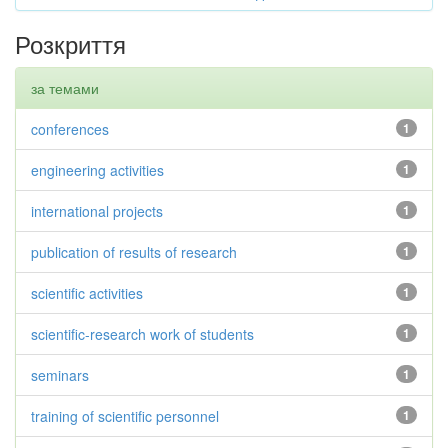
Розкриття
за темами
conferences
1
engineering activities
1
international projects
1
publication of results of research
1
scientific activities
1
scientific-research work of students
1
seminars
1
training of scientific personnel
1