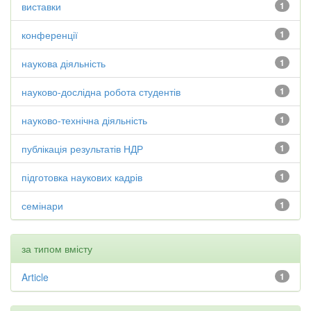
виставки
1
конференції
1
наукова діяльність
1
науково-дослідна робота студентів
1
науково-технічна діяльність
1
публікація результатів НДР
1
підготовка наукових кадрів
1
семінари
1
за типом вмісту
Article
1