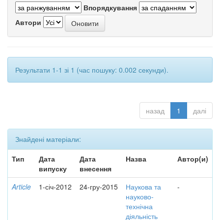
Впорядкування
Автори
Результати 1-1 зі 1 (час пошуку: 0.002 секунди).
назад
1
далі
Знайдені матеріали:
Тип
Дата
Дата
Назва
Автор(и)
випуску
внесення
Article
1-січ-2012
24-гру-2015
Наукова та
-
науково-
технічна
діяльність