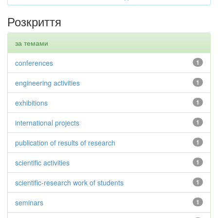
Розкриття
за темами
conferences
1
engineering activities
1
exhibitions
1
international projects
1
publication of results of research
1
scientific activities
1
scientific-research work of students
1
seminars
1