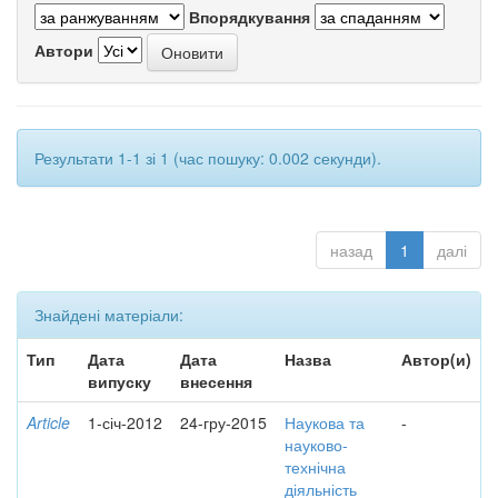
Впорядкування
Автори
Результати 1-1 зі 1 (час пошуку: 0.002 секунди).
назад
1
далі
Знайдені матеріали:
Тип
Дата
Дата
Назва
Автор(и)
випуску
внесення
Article
1-січ-2012
24-гру-2015
Наукова та
-
науково-
технічна
діяльність