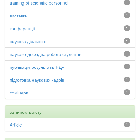
training of scientific personnel
1
виставки
1
конференції
1
наукова діяльність
1
науково-дослідна робота студентів
1
публікація результатів НДР
1
підготовка наукових кадрів
1
семінари
1
за типом вмісту
Article
1