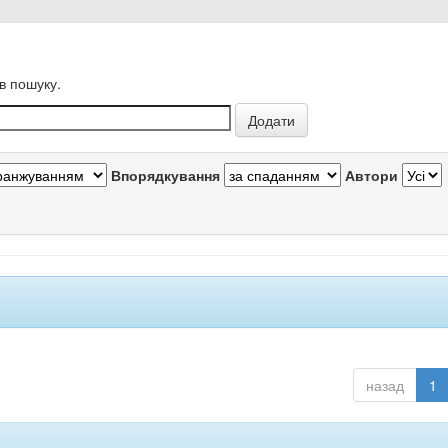
в пошуку.
Впорядкування
Автори
назад
1