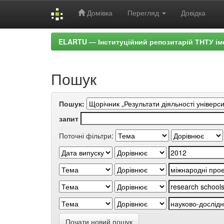
Домівка
Перегляд
Довідка
Skip
ELARTU — Інституційний репозитарій ТНТУ ім
navigation
Пошук
Пошук:
запит
Поточні фільтри:
Почати новий пошук