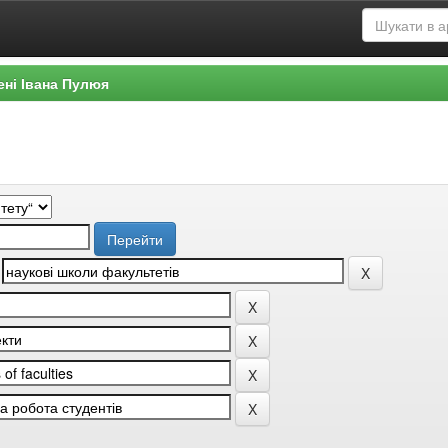
ені Івана Пулюя