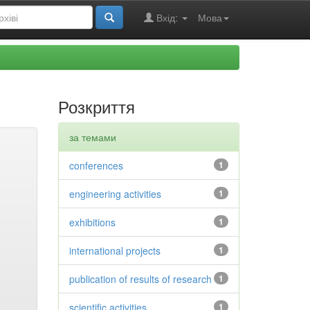
Вхід:
Мова
Розкриття
за темами
conferences
1
engineering activities
1
exhibitions
1
international projects
1
publication of results of research
1
scientific activities
1