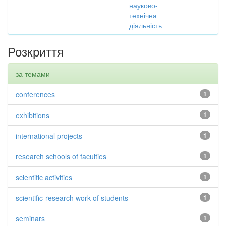
науково-
технічна
діяльність
Розкриття
за темами
conferences
1
exhibitions
1
international projects
1
research schools of faculties
1
scientific activities
1
scientific-research work of students
1
seminars
1