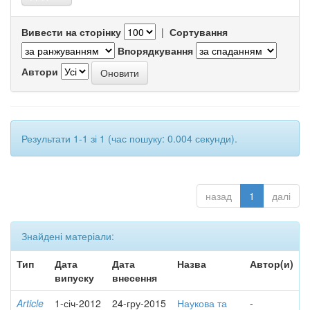
Вивести на сторінку
|
Сортування
Впорядкування
Автори
Результати 1-1 зі 1 (час пошуку: 0.004 секунди).
назад
1
далі
Знайдені матеріали:
Тип
Дата
Дата
Назва
Автор(и)
випуску
внесення
Article
1-січ-2012
24-гру-2015
Наукова та
-