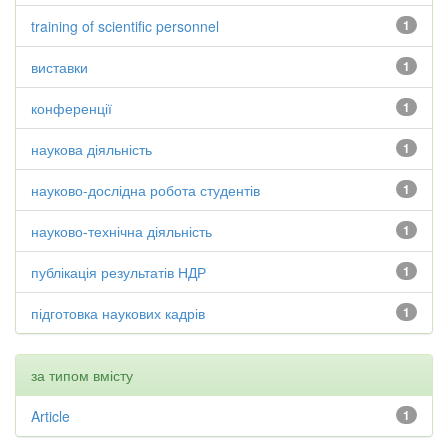
training of scientific personnel
1
виставки
1
конференції
1
наукова діяльність
1
науково-дослідна робота студентів
1
науково-технічна діяльність
1
публікація результатів НДР
1
підготовка наукових кадрів
1
за типом вмісту
Article
1