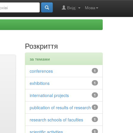
Вхід:
Мова
Розкриття
за темами
conferences
1
exhibitions
1
international projects
1
publication of results of research
1
research schools of faculties
1
scientific activities
1