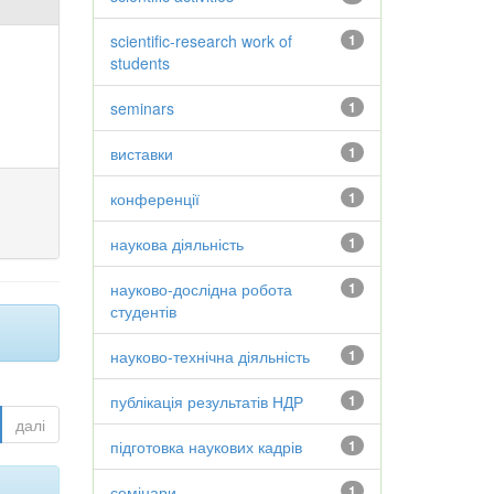
scientific-research work of
1
students
seminars
1
виставки
1
конференції
1
наукова діяльність
1
науково-дослідна робота
1
студентів
науково-технічна діяльність
1
публікація результатів НДР
1
далі
підготовка наукових кадрів
1
семінари
1