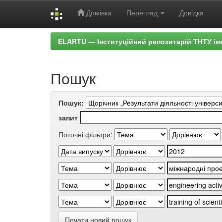
Домівка
Перегляд
Довідка
Skip
ELARTU — Інституційний репозитарій ТНТУ ім
navigation
Пошук
Пошук:
запит
Поточні фільтри:
Почати новий пошук