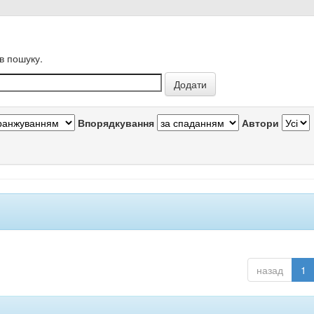
в пошуку.
Впорядкування
Автори
назад
1