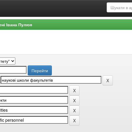
ені Івана Пулюя