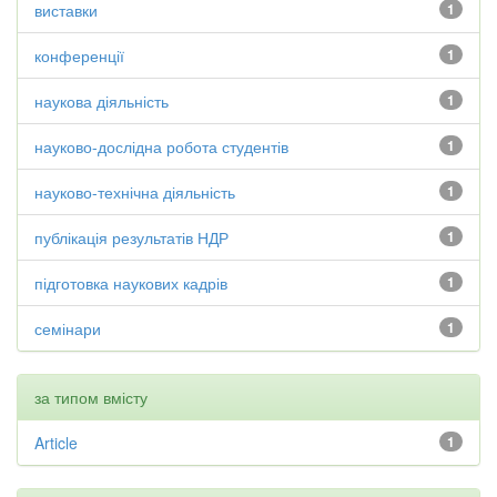
виставки
1
конференції
1
наукова діяльність
1
науково-дослідна робота студентів
1
науково-технічна діяльність
1
публікація результатів НДР
1
підготовка наукових кадрів
1
семінари
1
за типом вмісту
Article
1