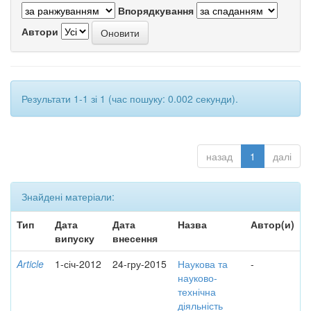
Впорядкування
Автори
Результати 1-1 зі 1 (час пошуку: 0.002 секунди).
назад
1
далі
Знайдені матеріали:
Тип
Дата
Дата
Назва
Автор(и)
випуску
внесення
Article
1-січ-2012
24-гру-2015
Наукова та
-
науково-
технічна
діяльність