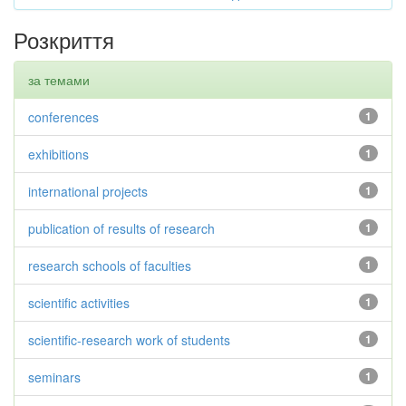
Розкриття
за темами
conferences
1
exhibitions
1
international projects
1
publication of results of research
1
research schools of faculties
1
scientific activities
1
scientific-research work of students
1
seminars
1