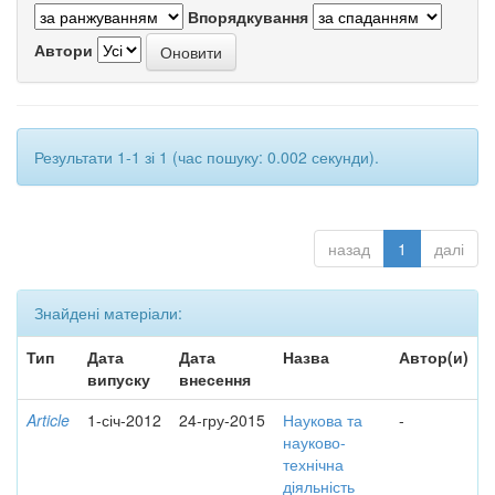
Впорядкування
Автори
Результати 1-1 зі 1 (час пошуку: 0.002 секунди).
назад
1
далі
Знайдені матеріали:
Тип
Дата
Дата
Назва
Автор(и)
випуску
внесення
Article
1-січ-2012
24-гру-2015
Наукова та
-
науково-
технічна
діяльність