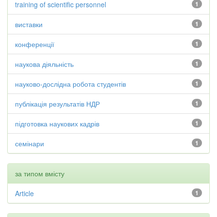
training of scientific personnel
1
виставки
1
конференції
1
наукова діяльність
1
науково-дослідна робота студентів
1
публікація результатів НДР
1
підготовка наукових кадрів
1
семінари
1
за типом вмісту
Article
1