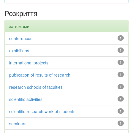
Розкриття
за темами
conferences
1
exhibitions
1
international projects
1
publication of results of research
1
research schools of faculties
1
scientific activities
1
scientific-research work of students
1
seminars
1