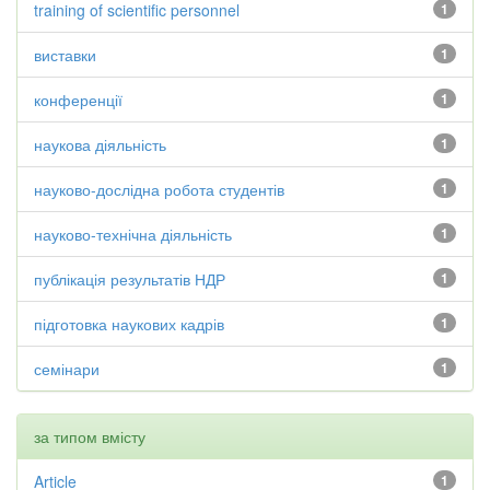
training of scientific personnel
1
виставки
1
конференції
1
наукова діяльність
1
науково-дослідна робота студентів
1
науково-технічна діяльність
1
публікація результатів НДР
1
підготовка наукових кадрів
1
семінари
1
за типом вмісту
Article
1