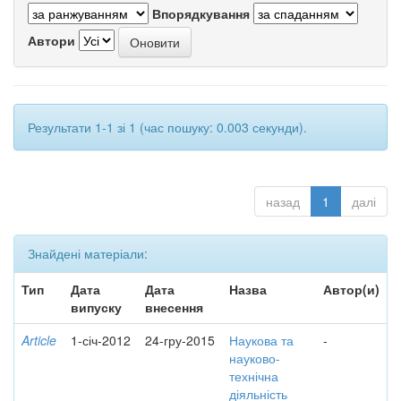
Впорядкування
Автори
Результати 1-1 зі 1 (час пошуку: 0.003 секунди).
назад
1
далі
Знайдені матеріали:
Тип
Дата
Дата
Назва
Автор(и)
випуску
внесення
Article
1-січ-2012
24-гру-2015
Наукова та
-
науково-
технічна
діяльність