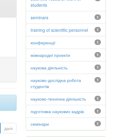
students
seminars
1
training of scientific personnel
1
конференції
1
міжнародні проекти
1
наукова діяльність
1
науково-дослідна робота
1
студентів
науково-технічна діяльність
1
підготовка наукових кадрів
1
семінари
1
далі