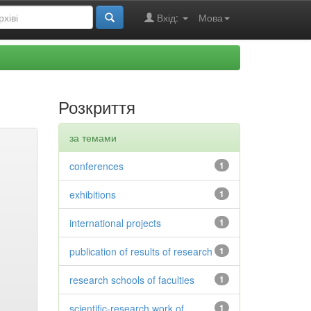
Вхід:
Мова
Розкриття
за темами
conferences
1
exhibitions
1
international projects
1
publication of results of research
1
research schools of faculties
1
scientific-research work of
1