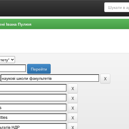
ені Івана Пулюя