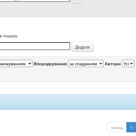
в пошуку.
Впорядкування
Автори
назад
1