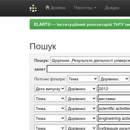
Домівка
Перегляд
Довідка
Skip
ELARTU — Інституційний репозитарій ТНТУ ім
navigation
Пошук
Пошук:
запит
Поточні фільтри: