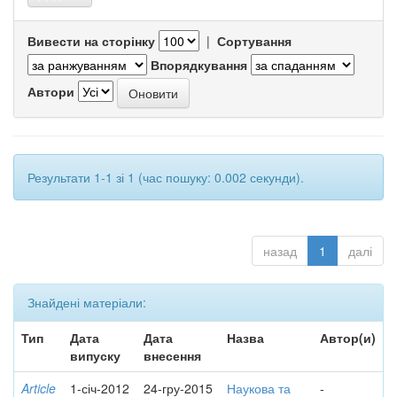
Вивести на сторінку
|
Сортування
Впорядкування
Автори
Результати 1-1 зі 1 (час пошуку: 0.002 секунди).
назад
1
далі
Знайдені матеріали:
Тип
Дата
Дата
Назва
Автор(и)
випуску
внесення
Article
1-січ-2012
24-гру-2015
Наукова та
-