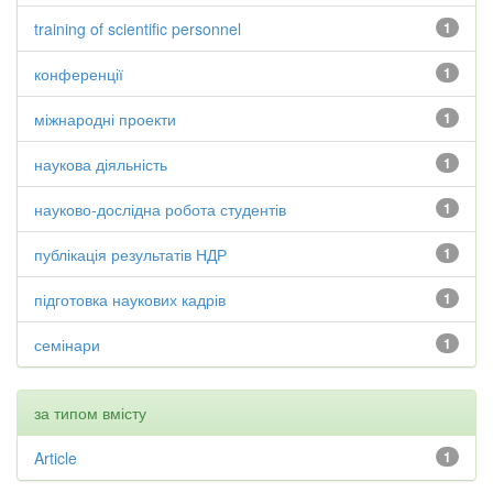
training of scientific personnel
1
конференції
1
міжнародні проекти
1
наукова діяльність
1
науково-дослідна робота студентів
1
публікація результатів НДР
1
підготовка наукових кадрів
1
семінари
1
за типом вмісту
Article
1