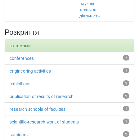
науково-
технічна
діяльність
Розкриття
за темами
conferences
1
engineering activities
1
exhibitions
1
publication of results of research
1
research schools of faculties
1
scientific-research work of students
1
seminars
1