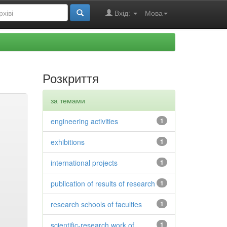
Вхід:
Мова
Розкриття
за темами
engineering activities
1
exhibitions
1
international projects
1
publication of results of research
1
research schools of faculties
1
scientific-research work of
1