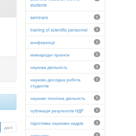
students
seminars
1
training of scientific personnel
1
конференції
1
міжнародні проекти
1
наукова діяльність
1
науково-дослідна робота
1
студентів
науково-технічна діяльність
1
публікація результатів НДР
1
підготовка наукових кадрів
1
далі
семінари
1