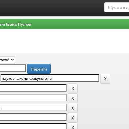
ені Івана Пулюя