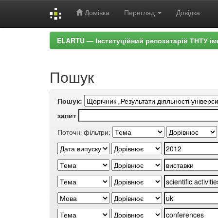
Домівка
Перегляд
Довідка
Skip
ELARTU — Інституційний репозитарій ТНТУ ім
navigation
Пошук
Пошук:
запит
Поточні фільтри: