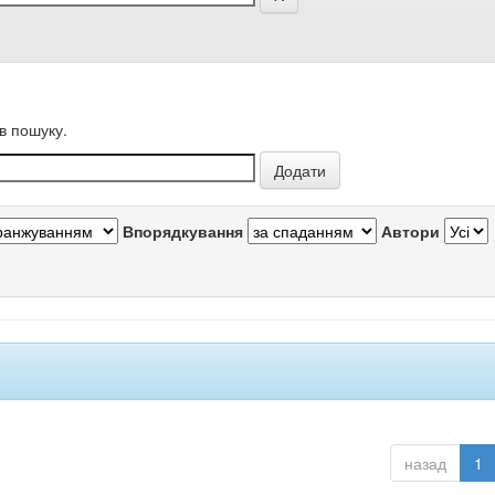
в пошуку.
Впорядкування
Автори
назад
1