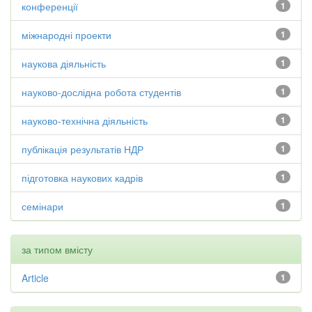
конференції
1
міжнародні проекти
1
наукова діяльність
1
науково-дослідна робота студентів
1
науково-технічна діяльність
1
публікація результатів НДР
1
підготовка наукових кадрів
1
семінари
1
за типом вмісту
Article
1