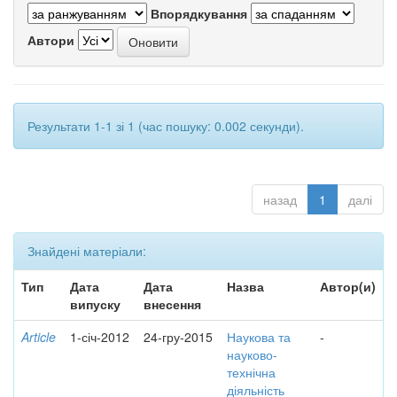
Впорядкування
Автори
Результати 1-1 зі 1 (час пошуку: 0.002 секунди).
назад
1
далі
Знайдені матеріали:
Тип
Дата
Дата
Назва
Автор(и)
випуску
внесення
Article
1-січ-2012
24-гру-2015
Наукова та
-
науково-
технічна
діяльність