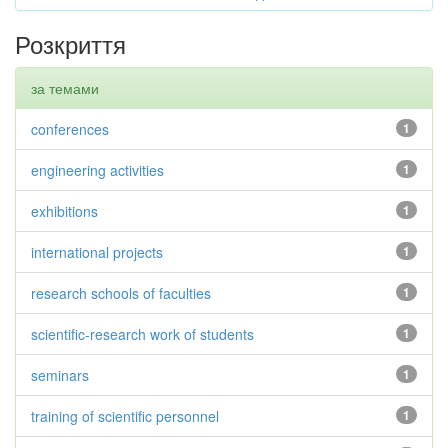
Розкриття
за темами
conferences
1
engineering activities
1
exhibitions
1
international projects
1
research schools of faculties
1
scientific-research work of students
1
seminars
1
training of scientific personnel
1