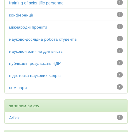
training of scientific personnel
1
конференції
1
міжнародні проекти
1
науково-дослідна робота студентів
1
науково-технічна діяльність
1
публікація результатів НДР
1
підготовка наукових кадрів
1
семінари
1
за типом вмісту
Article
1