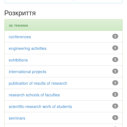
Розкриття
за темами
conferences
1
engineering activities
1
exhibitions
1
international projects
1
publication of results of research
1
research schools of faculties
1
scientific-research work of students
1
seminars
1