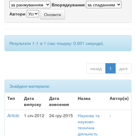
Впорядкування
Автори
Результати 1-1 зі 1 (час пошуку: 0.001 секунди).
назад
1
далі
Знайдені матеріали:
Тип
Дата
Дата
Назва
Автор(и)
випуску
внесення
Article
1-січ-2012
24-гру-2015
Наукова та
-
науково-
технічна
діяльність