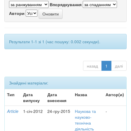
Впорядкування
Автори
Результати 1-1 зі 1 (час пошуку: 0.002 секунди).
назад
1
далі
Знайдені матеріали:
Тип
Дата
Дата
Назва
Автор(и)
випуску
внесення
Article
1-січ-2012
24-гру-2015
Наукова та
-
науково-
технічна
діяльність