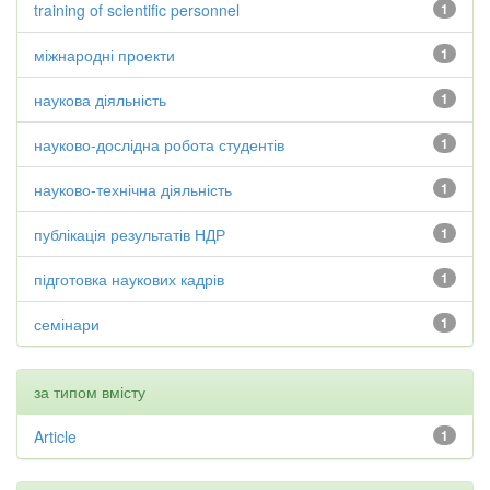
training of scientific personnel
1
міжнародні проекти
1
наукова діяльність
1
науково-дослідна робота студентів
1
науково-технічна діяльність
1
публікація результатів НДР
1
підготовка наукових кадрів
1
семінари
1
за типом вмісту
Article
1