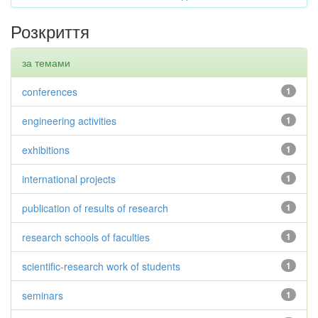
Розкриття
за темами
conferences
1
engineering activities
1
exhibitions
1
international projects
1
publication of results of research
1
research schools of faculties
1
scientific-research work of students
1
seminars
1