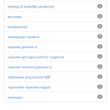
training of scientific personnel
1
виставки
1
конференції
1
міжнародні проекти
1
наукова діяльність
1
науково-дослідна робота студентів
1
науково-технічна діяльність
1
публікація результатів НДР
1
підготовка наукових кадрів
1
семінари
1