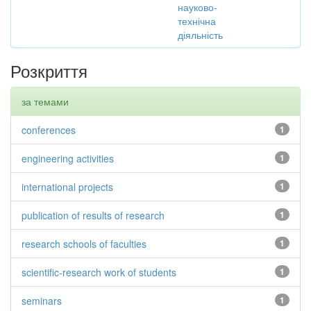
науково-
технічна
діяльність
Розкриття
за темами
conferences
1
engineering activities
1
international projects
1
publication of results of research
1
research schools of faculties
1
scientific-research work of students
1
seminars
1