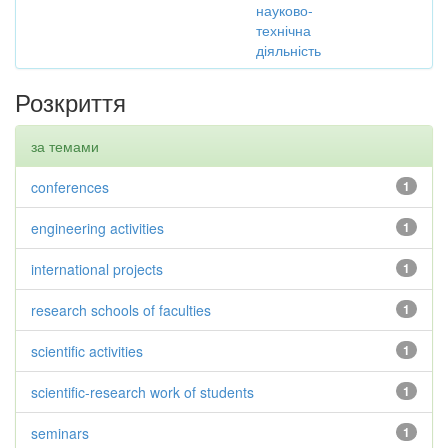
науково-
технічна
діяльність
Розкриття
за темами
conferences
1
engineering activities
1
international projects
1
research schools of faculties
1
scientific activities
1
scientific-research work of students
1
seminars
1