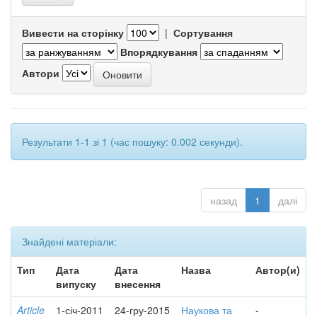
Вивести на сторінку
|
Сортування
Впорядкування
Автори
Результати 1-1 зі 1 (час пошуку: 0.002 секунди).
назад
1
далі
Знайдені матеріали:
Тип
Дата
Дата
Назва
Автор(и)
випуску
внесення
Article
1-січ-2011
24-гру-2015
Наукова та
-