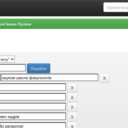
ені Івана Пулюя