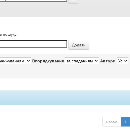
в пошуку.
Впорядкування
Автори
назад
1