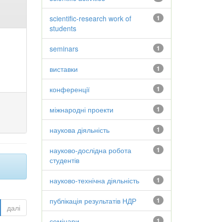
scientific-research work of
1
students
seminars
1
виставки
1
конференції
1
міжнародні проекти
1
наукова діяльність
1
науково-дослідна робота
1
студентів
науково-технічна діяльність
1
публікація результатів НДР
1
далі
семінари
1