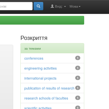
Вхід:
Мова
Розкриття
за темами
conferences
1
engineering activities
1
international projects
1
publication of results of research
1
research schools of faculties
1
scientific activities
1