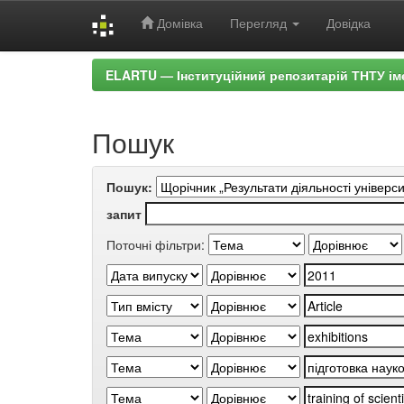
Домівка
Перегляд
Довідка
Skip
ELARTU — Інституційний репозитарій ТНТУ ім
navigation
Пошук
Пошук:
запит
Поточні фільтри: