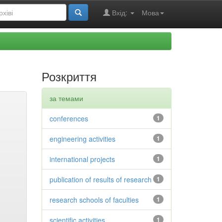
Вхід:
Мова
Розкриття
за темами
conferences
1
engineering activities
1
international projects
1
publication of results of research
1
research schools of faculties
1
scientific activities
1