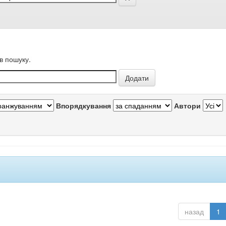
в пошуку.
Впорядкування
Автори
назад
1