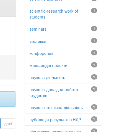
scientific-research work of
1
students
seminars
1
виставки
1
конференції
1
міжнародні проекти
1
наукова діяльність
1
науково-дослідна робота
1
студентів
науково-технічна діяльність
1
публікація результатів НДР
1
далі
підготовка наукових кадрів
1