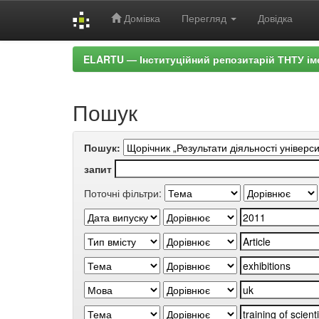
Домівка
Перегляд
Довідка
Skip
ELARTU — Інституційний репозитарій ТНТУ ім
navigation
Пошук
Пошук:
запит
Поточні фільтри: