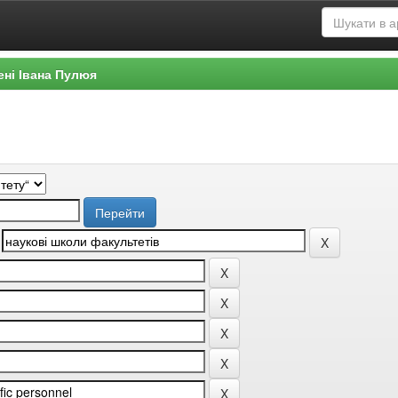
ені Івана Пулюя