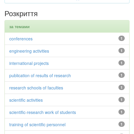
Розкриття
за темами
conferences
1
engineering activities
1
international projects
1
publication of results of research
1
research schools of faculties
1
scientific activities
1
scientific-research work of students
1
training of scientific personnel
1