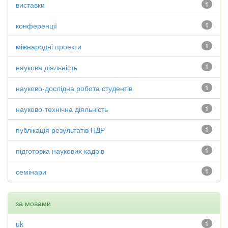
виставки
1
конференції
1
міжнародні проекти
1
наукова діяльність
1
науково-дослідна робота студентів
1
науково-технічна діяльність
1
публікація результатів НДР
1
підготовка наукових кадрів
1
семінари
1
за мовами
uk
1