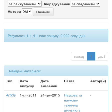
Впорядкування
Автори
Результати 1-1 зі 1 (час пошуку: 0.002 секунди).
назад
1
далі
Знайдені матеріали:
Тип
Дата
Дата
Назва
Автор(и)
випуску
внесення
Article
1-січ-2011
24-гру-2015
Наукова та
-
науково-
технічна
діяльність