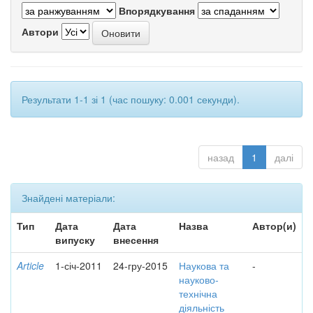
Впорядкування
Автори
Результати 1-1 зі 1 (час пошуку: 0.001 секунди).
назад
1
далі
Знайдені матеріали:
Тип
Дата
Дата
Назва
Автор(и)
випуску
внесення
Article
1-січ-2011
24-гру-2015
Наукова та
-
науково-
технічна
діяльність