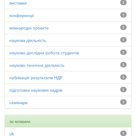
виставки
1
конференції
1
міжнародні проекти
1
наукова діяльність
1
науково-дослідна робота студентів
1
науково-технічна діяльність
1
публікація результатів НДР
1
підготовка наукових кадрів
1
семінари
1
за мовами
uk
1