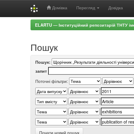
Домівка
Перегляд
Довідка
Skip
ELARTU — Інституційний репозитарій ТНТУ ім
navigation
Пошук
Пошук:
запит
Поточні фільтри:
Почати новий пошук