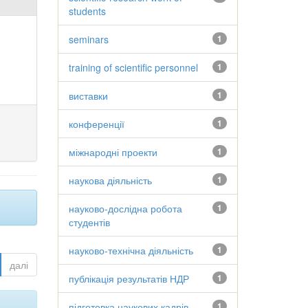
students
seminars
1
training of scientific personnel
1
виставки
1
конференції
1
міжнародні проекти
1
наукова діяльність
1
науково-дослідна робота
1
студентів
науково-технічна діяльність
1
далі
публікація результатів НДР
1
підготовка наукових кадрів
1