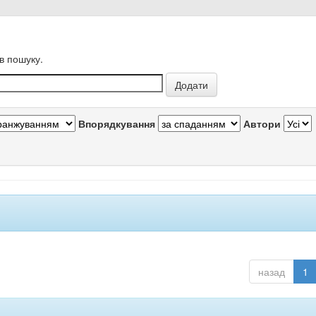
в пошуку.
Впорядкування
Автори
назад
1