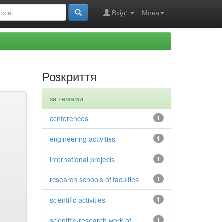
Вхід:
Мова
Розкриття
за темами
conferences
1
engineering activities
1
international projects
1
research schools of faculties
1
scientific activities
1
scientific-research work of
1