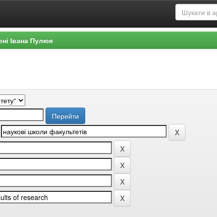
ені Івана Пулюя