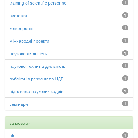
training of scientific personnel
1
виставки
1
конференції
1
міжнародні проекти
1
наукова діяльність
1
науково-технічна діяльність
1
публікація результатів НДР
1
підготовка наукових кадрів
1
семінари
1
за мовами
uk
1