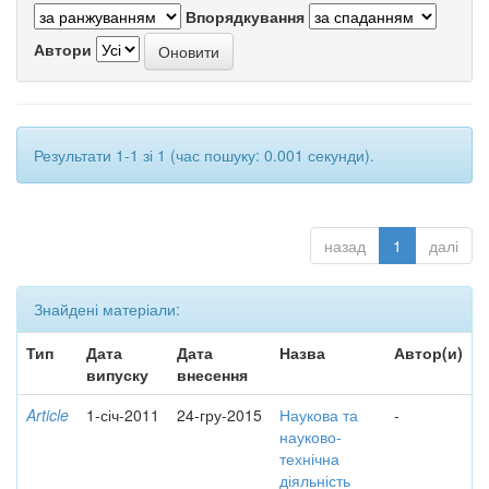
Впорядкування
Автори
Результати 1-1 зі 1 (час пошуку: 0.001 секунди).
назад
1
далі
Знайдені матеріали:
Тип
Дата
Дата
Назва
Автор(и)
випуску
внесення
Article
1-січ-2011
24-гру-2015
Наукова та
-
науково-
технічна
діяльність