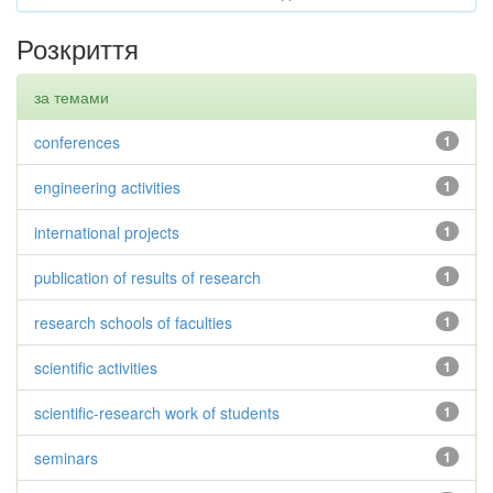
Розкриття
за темами
conferences
1
engineering activities
1
international projects
1
publication of results of research
1
research schools of faculties
1
scientific activities
1
scientific-research work of students
1
seminars
1