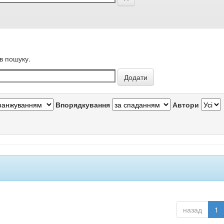
в пошуку.
Впорядкування
Автори
назад
1