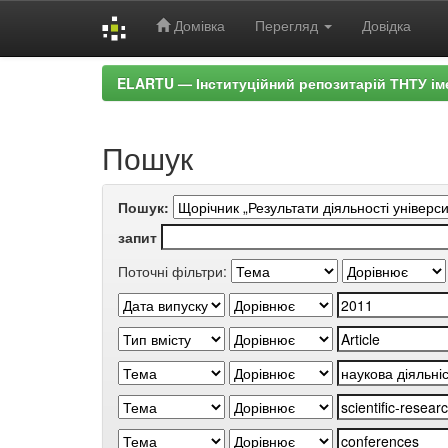
Домівка
Перегляд
Довідка
Skip
ELARTU — Інституційний репозитарій ТНТУ ім
navigation
Пошук
Пошук:
запит
Поточні фільтри: