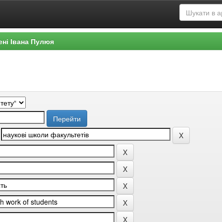
ені Івана Пулюя