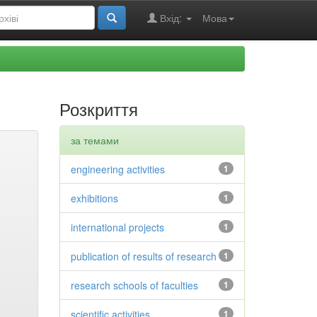
Вхід:
Мова
Розкриття
за темами
engineering activities
1
exhibitions
1
international projects
1
publication of results of research
1
research schools of faculties
1
scientific activities
1