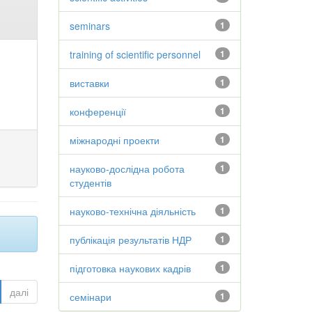
seminars
1
training of scientific personnel
1
виставки
1
конференції
1
міжнародні проекти
1
науково-дослідна робота
1
студентів
науково-технічна діяльність
1
публікація результатів НДР
1
підготовка наукових кадрів
1
далі
семінари
1