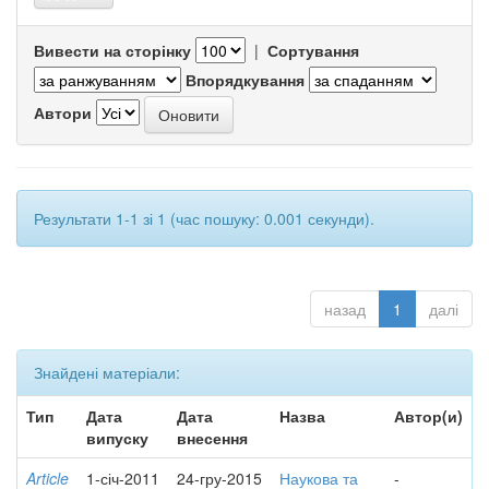
Вивести на сторінку
|
Сортування
Впорядкування
Автори
Результати 1-1 зі 1 (час пошуку: 0.001 секунди).
назад
1
далі
Знайдені матеріали:
Тип
Дата
Дата
Назва
Автор(и)
випуску
внесення
Article
1-січ-2011
24-гру-2015
Наукова та
-