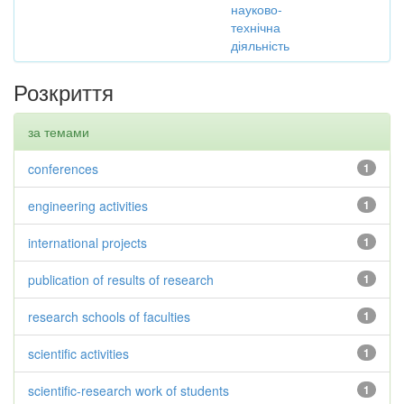
науково-
технічна
діяльність
Розкриття
за темами
conferences
1
engineering activities
1
international projects
1
publication of results of research
1
research schools of faculties
1
scientific activities
1
scientific-research work of students
1