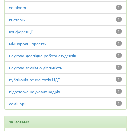
seminars
1
виставки
1
конференції
1
міжнародні проекти
1
науково-дослідна робота студентів
1
науково-технічна діяльність
1
публікація результатів НДР
1
підготовка наукових кадрів
1
семінари
1
за мовами