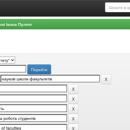
ені Івана Пулюя