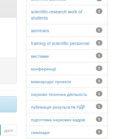
scientific-research work of
1
students
seminars
1
training of scientific personnel
1
виставки
1
конференції
1
міжнародні проекти
1
науково-технічна діяльність
1
публікація результатів НДР
1
підготовка наукових кадрів
1
далі
семінари
1