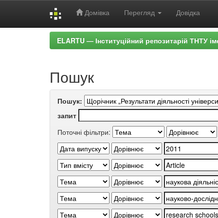
Домівка
Перегляд
Довідка
Skip
ELARTU — Інституційний репозитарій ТНТУ ім
navigation
Пошук
Пошук:
запит
Поточні фільтри: