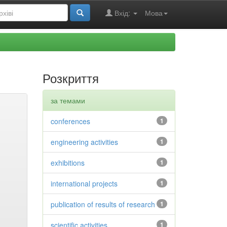
Вхід:
Мова
Розкриття
за темами
conferences
1
engineering activities
1
exhibitions
1
international projects
1
publication of results of research
1
scientific activities
1