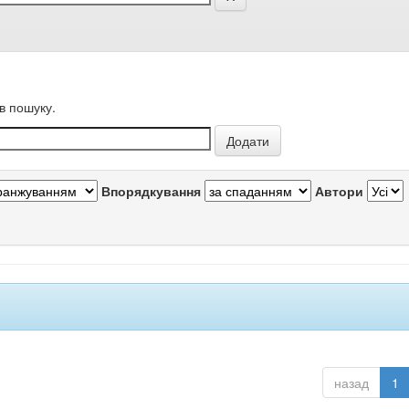
в пошуку.
Впорядкування
Автори
назад
1