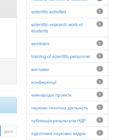
scientific activities
1
scientific-research work of
1
students
seminars
1
training of scientific personnel
1
виставки
1
конференції
1
міжнародні проекти
1
науково-технічна діяльність
1
публікація результатів НДР
1
далі
підготовка наукових кадрів
1