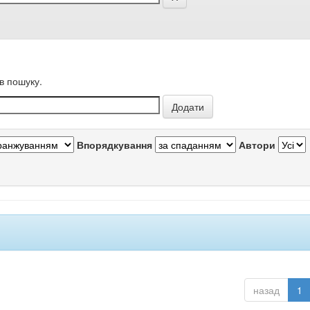
в пошуку.
Впорядкування
Автори
назад
1