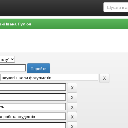
ені Івана Пулюя