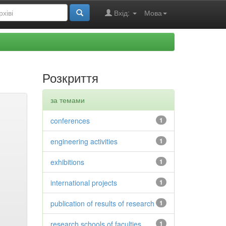
Вхід:
Мова
Розкриття
за темами
conferences
1
engineering activities
1
exhibitions
1
international projects
1
publication of results of research
1
research schools of faculties
1