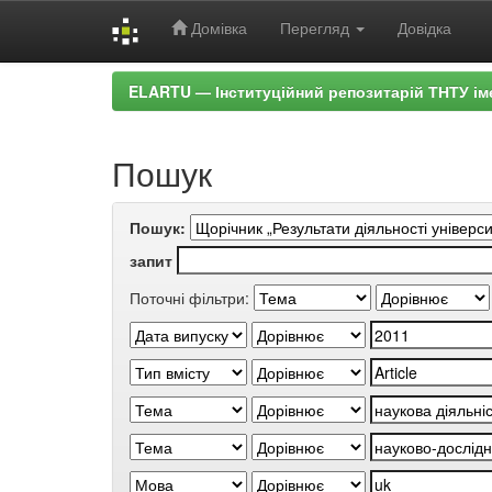
Домівка
Перегляд
Довідка
Skip
ELARTU — Інституційний репозитарій ТНТУ ім
navigation
Пошук
Пошук:
запит
Поточні фільтри: