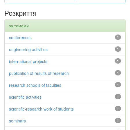
Розкриття
за темами
conferences
1
engineering activities
1
international projects
1
publication of results of research
1
research schools of faculties
1
scientific activities
1
scientific-research work of students
1
seminars
1