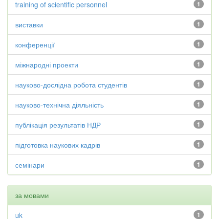
training of scientific personnel
1
виставки
1
конференції
1
міжнародні проекти
1
науково-дослідна робота студентів
1
науково-технічна діяльність
1
публікація результатів НДР
1
підготовка наукових кадрів
1
семінари
1
за мовами
uk
1