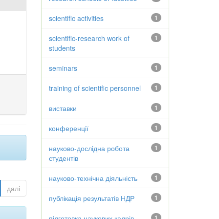
scientific activities
1
scientific-research work of
1
students
seminars
1
training of scientific personnel
1
виставки
1
конференції
1
науково-дослідна робота
1
студентів
науково-технічна діяльність
1
далі
публікація результатів НДР
1
підготовка наукових кадрів
1