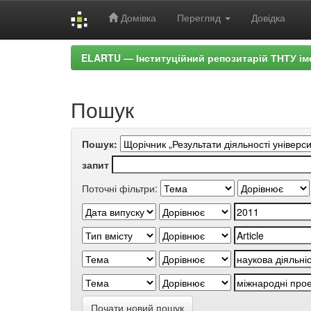
Домівка
Перегляд
Довідка
Skip
ELARTU — Інституційний репозитарій ТНТУ ім
navigation
Пошук
Пошук:
запит
Поточні фільтри:
Почати новий пошук