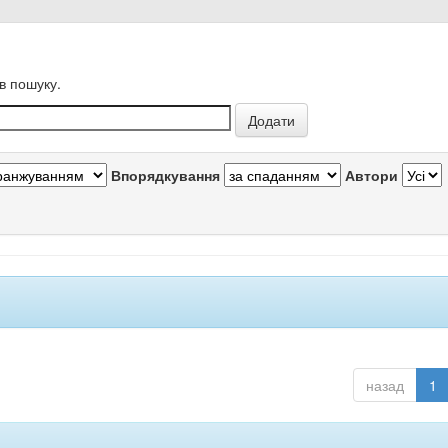
в пошуку.
Впорядкування
Автори
назад
1