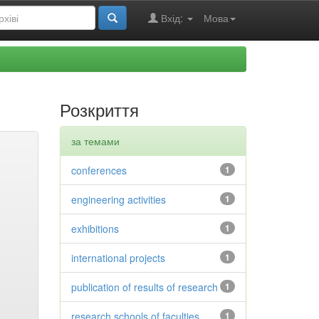
Вхід:
Мова
Розкриття
за темами
conferences
1
engineering activities
1
exhibitions
1
international projects
1
publication of results of research
1
research schools of faculties
1