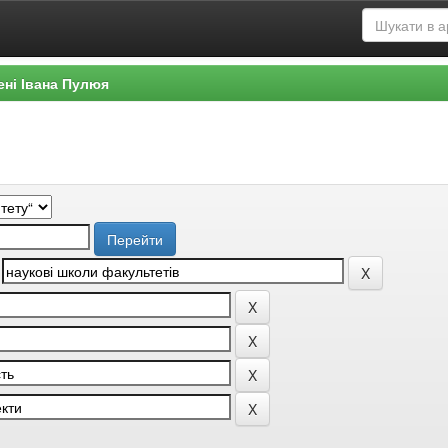
ені Івана Пулюя