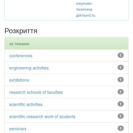
науково-
технічна
діяльність
Розкриття
за темами
conferences
1
engineering activities
1
exhibitions
1
research schools of faculties
1
scientific activities
1
scientific-research work of students
1
seminars
1