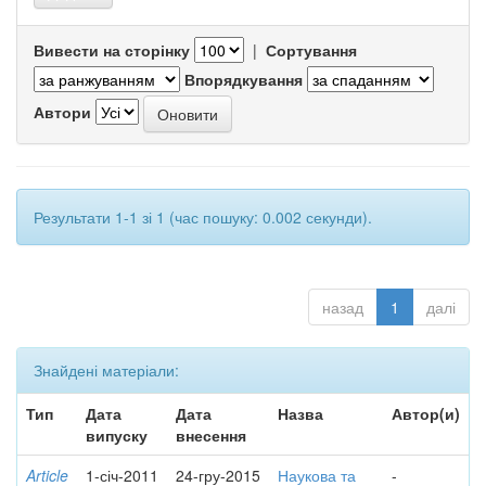
Вивести на сторінку
|
Сортування
Впорядкування
Автори
Результати 1-1 зі 1 (час пошуку: 0.002 секунди).
назад
1
далі
Знайдені матеріали:
Тип
Дата
Дата
Назва
Автор(и)
випуску
внесення
Article
1-січ-2011
24-гру-2015
Наукова та
-