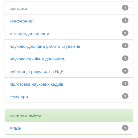
виставки
1
конференції
1
міжнародні проекти
1
науково-дослідна робота студентів
1
науково-технічна діяльність
1
публікація результатів НДР
1
підготовка наукових кадрів
1
семінари
1
за типом вмісту
Article
1