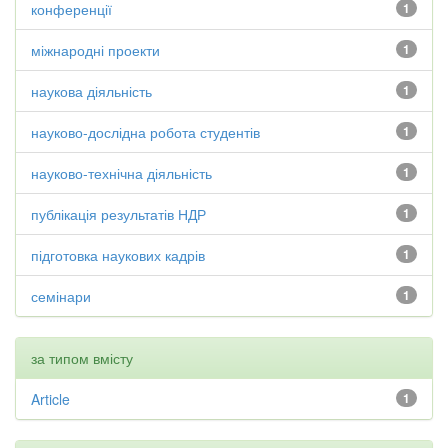
конференції
1
міжнародні проекти
1
наукова діяльність
1
науково-дослідна робота студентів
1
науково-технічна діяльність
1
публікація результатів НДР
1
підготовка наукових кадрів
1
семінари
1
за типом вмісту
Article
1