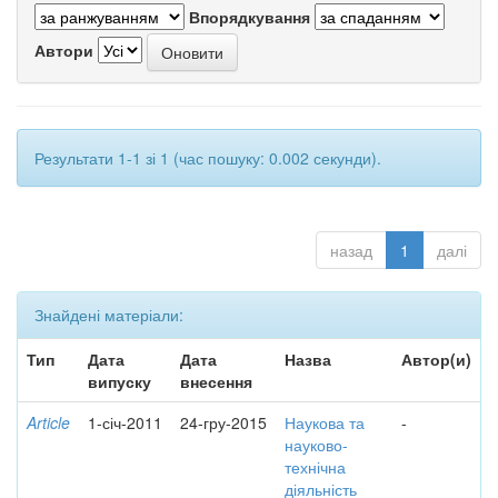
Впорядкування
Автори
Результати 1-1 зі 1 (час пошуку: 0.002 секунди).
назад
1
далі
Знайдені матеріали:
Тип
Дата
Дата
Назва
Автор(и)
випуску
внесення
Article
1-січ-2011
24-гру-2015
Наукова та
-
науково-
технічна
діяльність