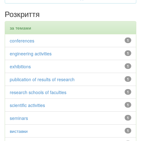
Розкриття
за темами
conferences
1
engineering activities
1
exhibitions
1
publication of results of research
1
research schools of faculties
1
scientific activities
1
seminars
1
виставки
1