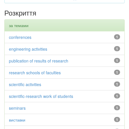
Розкриття
за темами
conferences
1
engineering activities
1
publication of results of research
1
research schools of faculties
1
scientific activities
1
scientific-research work of students
1
seminars
1
виставки
1