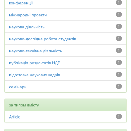
конференції
1
міжнародні проекти
1
наукова діяльність
1
науково-дослідна робота студентів
1
науково-технічна діяльність
1
публікація результатів НДР
1
підготовка наукових кадрів
1
семінари
1
за типом вмісту
Article
1