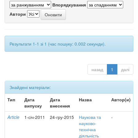
Впорядкування
Автори
Результати 1-1 зі 1 (час пошуку: 0.002 секунди).
назад
1
далі
Знайдені матеріали:
Тип
Дата
Дата
Назва
Автор(и)
випуску
внесення
Article
1-січ-2011
24-гру-2015
Наукова та
-
науково-
технічна
діяльність