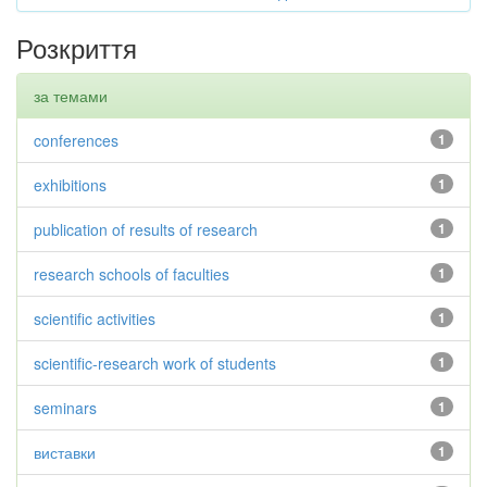
Розкриття
за темами
conferences
1
exhibitions
1
publication of results of research
1
research schools of faculties
1
scientific activities
1
scientific-research work of students
1
seminars
1
виставки
1