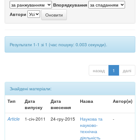
Впорядкування
Автори
Результати 1-1 зі 1 (час пошуку: 0.003 секунди).
назад
1
далі
Знайдені матеріали:
Тип
Дата
Дата
Назва
Автор(и)
випуску
внесення
Article
1-січ-2011
24-гру-2015
Наукова та
-
науково-
технічна
діяльність