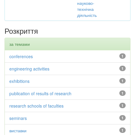
науково-
технічна
діяльність
Розкриття
за темами
conferences
1
engineering activities
1
exhibitions
1
publication of results of research
1
research schools of faculties
1
seminars
1
виставки
1