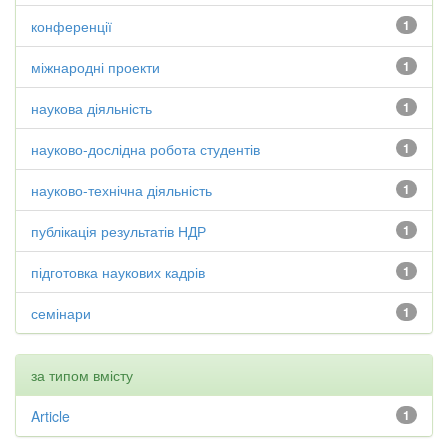
конференції
1
міжнародні проекти
1
наукова діяльність
1
науково-дослідна робота студентів
1
науково-технічна діяльність
1
публікація результатів НДР
1
підготовка наукових кадрів
1
семінари
1
за типом вмісту
Article
1