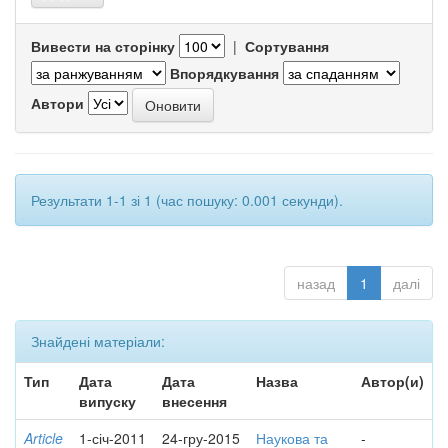
Вивести на сторінку
|
Сортування
Впорядкування
Автори
Результати 1-1 зі 1 (час пошуку: 0.001 секунди).
назад
1
далі
Знайдені матеріали:
Тип
Дата
Дата
Назва
Автор(и)
випуску
внесення
Article
1-січ-2011
24-гру-2015
Наукова та
-