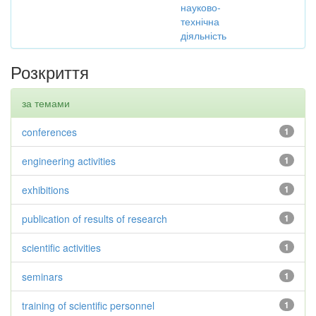
науково-
технічна
діяльність
Розкриття
за темами
conferences
1
engineering activities
1
exhibitions
1
publication of results of research
1
scientific activities
1
seminars
1
training of scientific personnel
1