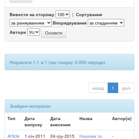
Вивести на сторінку
|
Сортування
Впорядкування
Автори
Результати 1-1 зі 1 (час пошуку: 0.002 секунди).
назад
1
далі
Знайдені матеріали:
Тип
Дата
Дата
Назва
Автор(и)
випуску
внесення
Article
1-січ-2011
24-гру-2015
Наукова та
-