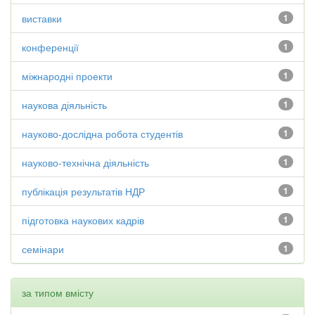
виставки
1
конференції
1
міжнародні проекти
1
наукова діяльність
1
науково-дослідна робота студентів
1
науково-технічна діяльність
1
публікація результатів НДР
1
підготовка наукових кадрів
1
семінари
1
за типом вмісту