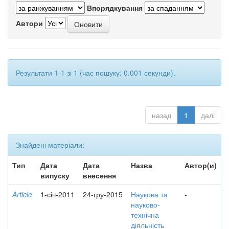
Впорядкування
Автори
Результати 1-1 зі 1 (час пошуку: 0.001 секунди).
назад
1
далі
Знайдені матеріали:
Тип
Дата
Дата
Назва
Автор(и)
випуску
внесення
Article
1-січ-2011
24-гру-2015
Наукова та
-
науково-
технічна
діяльність