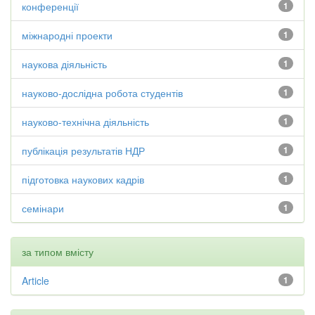
конференції
1
міжнародні проекти
1
наукова діяльність
1
науково-дослідна робота студентів
1
науково-технічна діяльність
1
публікація результатів НДР
1
підготовка наукових кадрів
1
семінари
1
за типом вмісту
Article
1