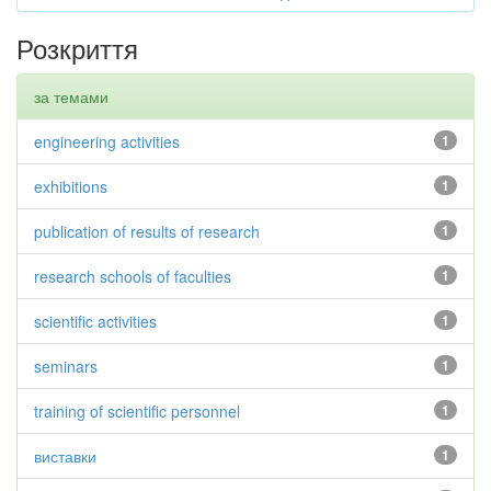
Розкриття
за темами
engineering activities
1
exhibitions
1
publication of results of research
1
research schools of faculties
1
scientific activities
1
seminars
1
training of scientific personnel
1
виставки
1