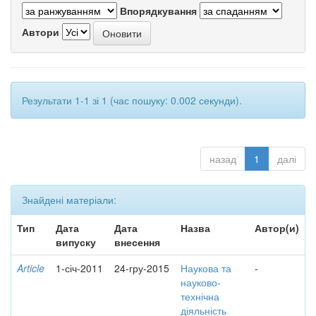
Впорядкування
Автори
Результати 1-1 зі 1 (час пошуку: 0.002 секунди).
назад
1
далі
Знайдені матеріали:
Тип
Дата
Дата
Назва
Автор(и)
випуску
внесення
Article
1-січ-2011
24-гру-2015
Наукова та
-
науково-
технічна
діяльність