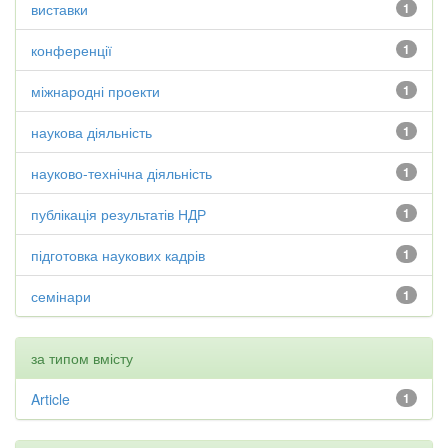
виставки
1
конференції
1
міжнародні проекти
1
наукова діяльність
1
науково-технічна діяльність
1
публікація результатів НДР
1
підготовка наукових кадрів
1
семінари
1
за типом вмісту
Article
1