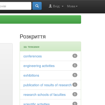
Вхід:
Мова
Розкриття
за темами
conferences
1
engineering activities
1
exhibitions
1
publication of results of research
1
research schools of faculties
1
scientific activities
1