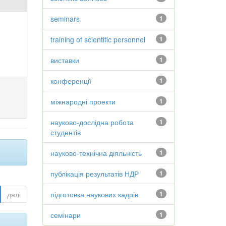
seminars
1
training of scientific personnel
1
виставки
1
конференції
1
міжнародні проекти
1
науково-дослідна робота
1
студентів
науково-технічна діяльність
1
публікація результатів НДР
1
далі
підготовка наукових кадрів
1
семінари
1