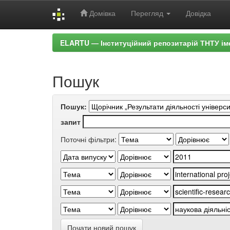
Домівка
Перегляд
Довідка
Skip
ELARTU — Інституційний репозитарій ТНТУ ім
navigation
Пошук
Пошук:
запит
Поточні фільтри:
Почати новий пошук