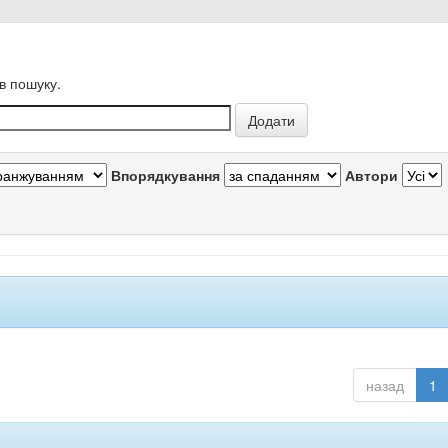
в пошуку.
Впорядкування
Автори
назад
1