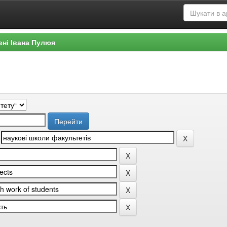
ені Івана Пулюя