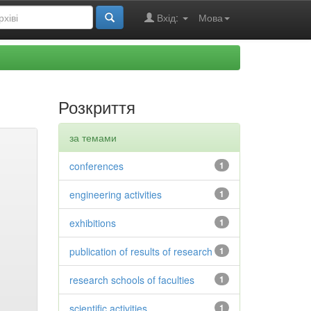
Вхід:
Мова
Розкриття
за темами
conferences
1
engineering activities
1
exhibitions
1
publication of results of research
1
research schools of faculties
1
scientific activities
1