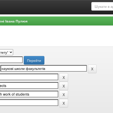
ені Івана Пулюя