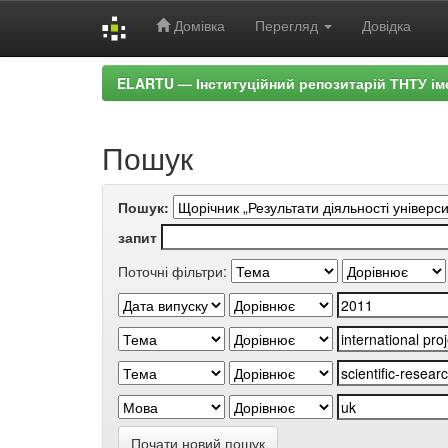
Домівка
Перегляд
Довідка
Skip
ELARTU — Інституційний репозитарій ТНТУ ім
navigation
Пошук
Пошук:
запит
Поточні фільтри:
Почати новий пошук