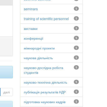
seminars
1
training of scientific personnel
1
виставки
1
конференції
1
міжнародні проекти
1
наукова діяльність
1
науково-дослідна робота
1
студентів
науково-технічна діяльність
1
далі
публікація результатів НДР
1
підготовка наукових кадрів
1