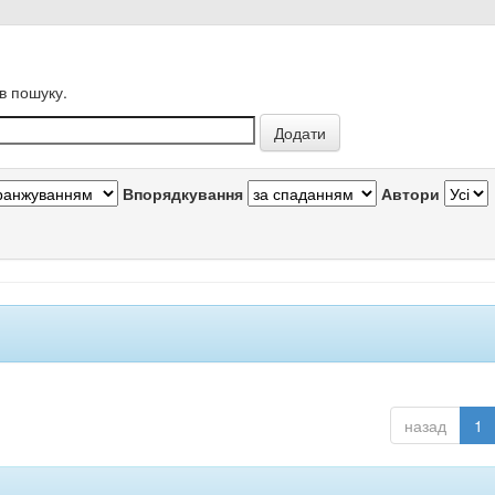
в пошуку.
Впорядкування
Автори
назад
1