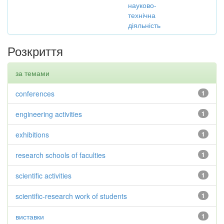
науково-
технічна
діяльність
Розкриття
за темами
conferences
1
engineering activities
1
exhibitions
1
research schools of faculties
1
scientific activities
1
scientific-research work of students
1
виставки
1