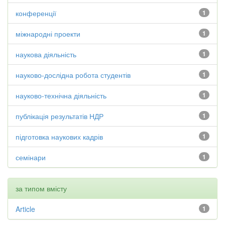
конференції
1
міжнародні проекти
1
наукова діяльність
1
науково-дослідна робота студентів
1
науково-технічна діяльність
1
публікація результатів НДР
1
підготовка наукових кадрів
1
семінари
1
за типом вмісту
Article
1