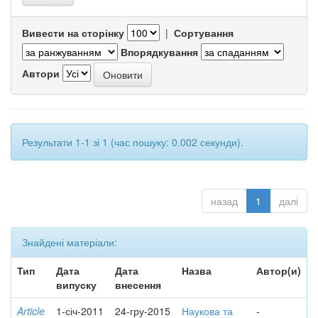
Вивести на сторінку
|
Сортування
Впорядкування
Автори
Результати 1-1 зі 1 (час пошуку: 0.002 секунди).
назад
1
далі
Знайдені матеріали:
Тип
Дата
Дата
Назва
Автор(и)
випуску
внесення
Article
1-січ-2011
24-гру-2015
Наукова та
-