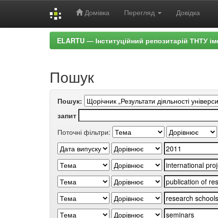
Домівка
Перегляд
Довідка
Skip
ELARTU — Інституційний репозитарій ТНТУ ім
navigation
Пошук
Пошук:
запит
Поточні фільтри: