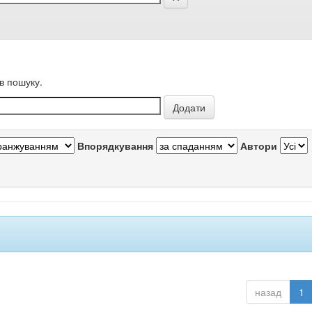
в пошуку.
Впорядкування
Автори
назад
1