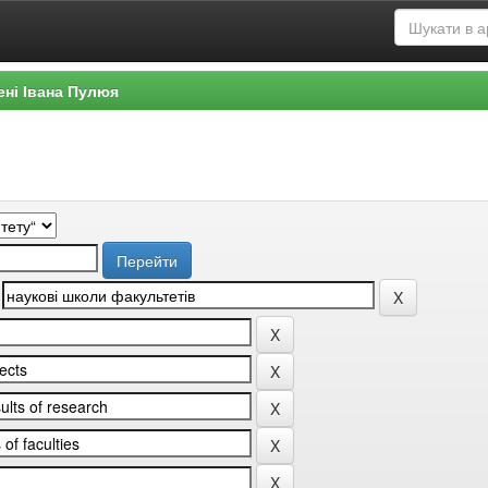
ені Івана Пулюя