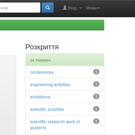
Вхід:
Мова
Розкриття
за темами
conferences
1
engineering activities
1
exhibitions
1
scientific activities
1
scientific-research work of
1
students