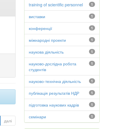
training of scientific personnel
1
виставки
1
конференції
1
міжнародні проекти
1
наукова діяльність
1
науково-дослідна робота
1
студентів
науково-технічна діяльність
1
публікація результатів НДР
1
підготовка наукових кадрів
1
семінари
1
далі