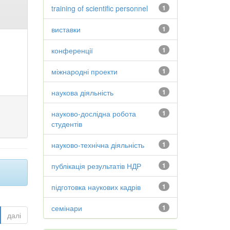
training of scientific personnel
1
виставки
1
конференції
1
міжнародні проекти
1
наукова діяльність
1
науково-дослідна робота
1
студентів
науково-технічна діяльність
1
публікація результатів НДР
1
підготовка наукових кадрів
1
семінари
1
далі