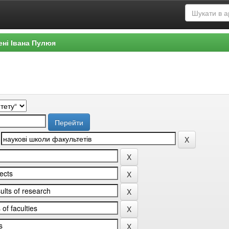
ені Івана Пулюя