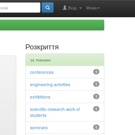
Вхід:
Мова
Розкриття
за темами
conferences
1
engineering activities
1
exhibitions
1
scientific-research work of
1
students
seminars
1