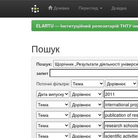
Домівка
Перегляд
Довідка
Skip
ELARTU — Інституційний репозитарій ТНТУ ім
navigation
Пошук
Пошук:
запит
Поточні фільтри: