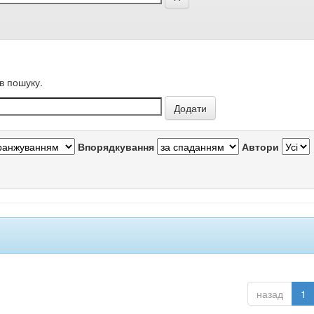
в пошуку.
Впорядкування
Автори
назад
1