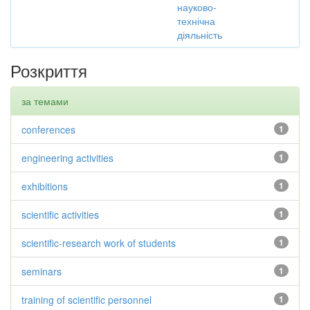
науково-
технічна
діяльність
Розкриття
за темами
conferences
1
engineering activities
1
exhibitions
1
scientific activities
1
scientific-research work of students
1
seminars
1
training of scientific personnel
1