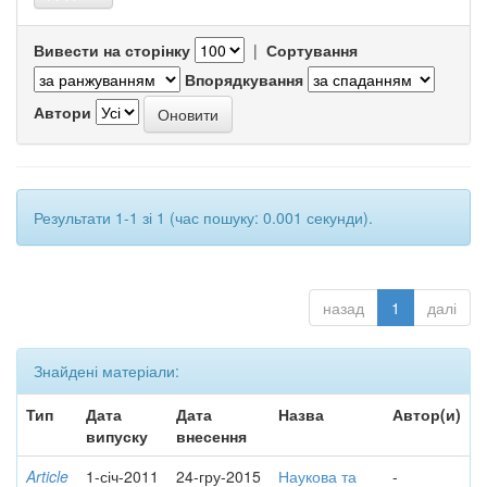
Вивести на сторінку
|
Сортування
Впорядкування
Автори
Результати 1-1 зі 1 (час пошуку: 0.001 секунди).
назад
1
далі
Знайдені матеріали:
Тип
Дата
Дата
Назва
Автор(и)
випуску
внесення
Article
1-січ-2011
24-гру-2015
Наукова та
-