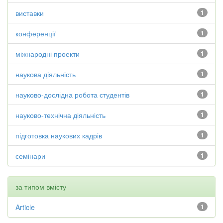
виставки
1
конференції
1
міжнародні проекти
1
наукова діяльність
1
науково-дослідна робота студентів
1
науково-технічна діяльність
1
підготовка наукових кадрів
1
семінари
1
за типом вмісту
Article
1