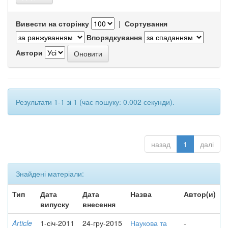
Вивести на сторінку
|
Сортування
Впорядкування
Автори
Результати 1-1 зі 1 (час пошуку: 0.002 секунди).
назад
1
далі
Знайдені матеріали:
Тип
Дата
Дата
Назва
Автор(и)
випуску
внесення
Article
1-січ-2011
24-гру-2015
Наукова та
-