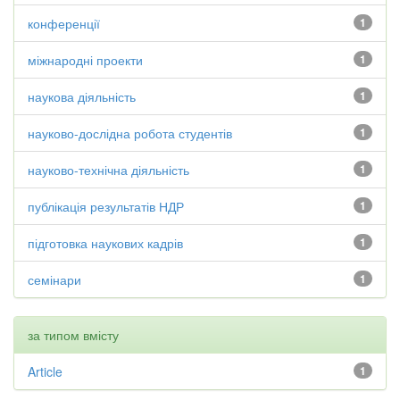
конференції
1
міжнародні проекти
1
наукова діяльність
1
науково-дослідна робота студентів
1
науково-технічна діяльність
1
публікація результатів НДР
1
підготовка наукових кадрів
1
семінари
1
за типом вмісту
Article
1