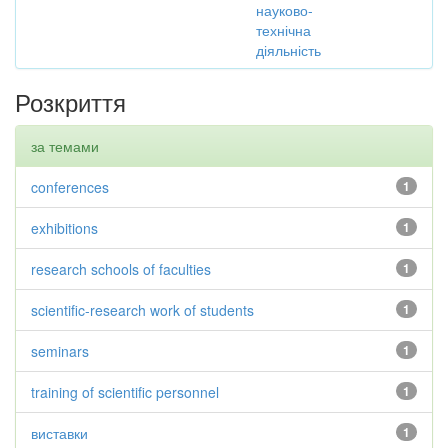
науково-
технічна
діяльність
Розкриття
за темами
conferences
1
exhibitions
1
research schools of faculties
1
scientific-research work of students
1
seminars
1
training of scientific personnel
1
виставки
1