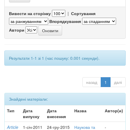
Вивести на сторінку
|
Сортування
Впорядкування
Автори
Результати 1-1 зі 1 (час пошуку: 0.001 секунди).
назад
1
далі
Знайдені матеріали:
Тип
Дата
Дата
Назва
Автор(и)
випуску
внесення
Article
1-січ-2011
24-гру-2015
Наукова та
-