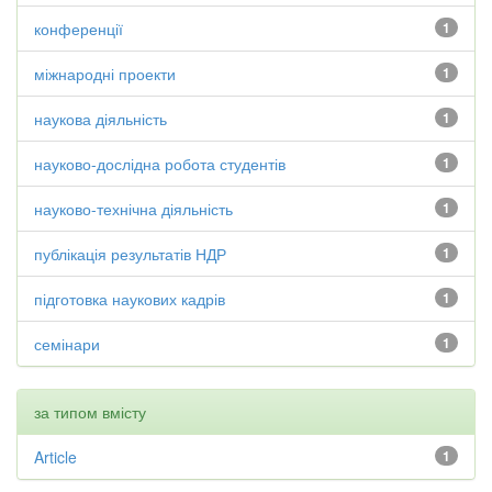
конференції
1
міжнародні проекти
1
наукова діяльність
1
науково-дослідна робота студентів
1
науково-технічна діяльність
1
публікація результатів НДР
1
підготовка наукових кадрів
1
семінари
1
за типом вмісту
Article
1