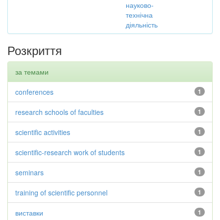
науково-
технічна
діяльність
Розкриття
за темами
conferences
1
research schools of faculties
1
scientific activities
1
scientific-research work of students
1
seminars
1
training of scientific personnel
1
виставки
1