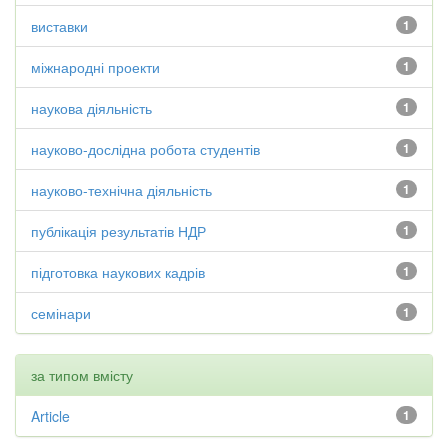
виставки
1
міжнародні проекти
1
наукова діяльність
1
науково-дослідна робота студентів
1
науково-технічна діяльність
1
публікація результатів НДР
1
підготовка наукових кадрів
1
семінари
1
за типом вмісту
Article
1