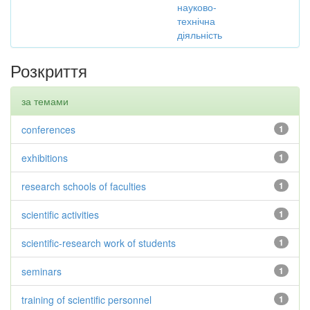
науково-
технічна
діяльність
Розкриття
за темами
conferences
1
exhibitions
1
research schools of faculties
1
scientific activities
1
scientific-research work of students
1
seminars
1
training of scientific personnel
1