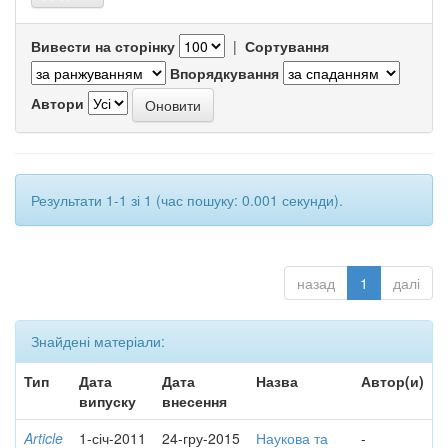
Вивести на сторінку
|
Сортування
Впорядкування
Автори
Результати 1-1 зі 1 (час пошуку: 0.001 секунди).
назад
1
далі
Знайдені матеріали:
Тип
Дата
Дата
Назва
Автор(и)
випуску
внесення
Article
1-січ-2011
24-гру-2015
Наукова та
-