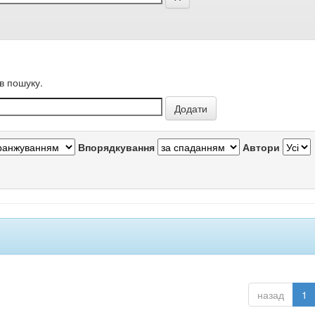
в пошуку.
Впорядкування
Автори
назад
1