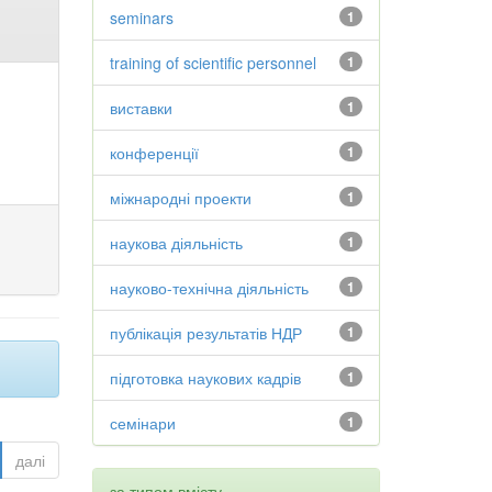
seminars
1
training of scientific personnel
1
виставки
1
конференції
1
міжнародні проекти
1
наукова діяльність
1
науково-технічна діяльність
1
публікація результатів НДР
1
підготовка наукових кадрів
1
семінари
1
далі
за типом вмісту