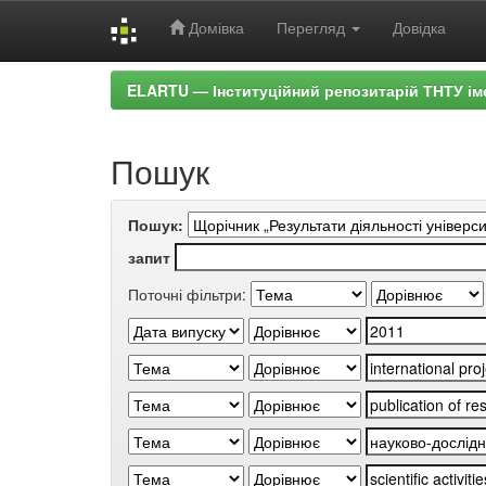
Домівка
Перегляд
Довідка
Skip
ELARTU — Інституційний репозитарій ТНТУ ім
navigation
Пошук
Пошук:
запит
Поточні фільтри: