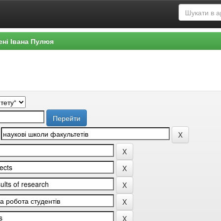
ені Івана Пулюя