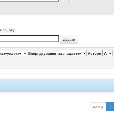
в пошуку.
Впорядкування
Автори
назад
1