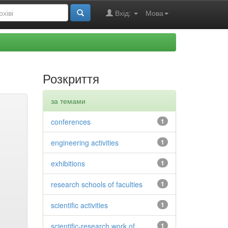
Вхід:
Мова
Розкриття
за темами
conferences
1
engineering activities
1
exhibitions
1
research schools of faculties
1
scientific activities
1
scientific-research work of
1