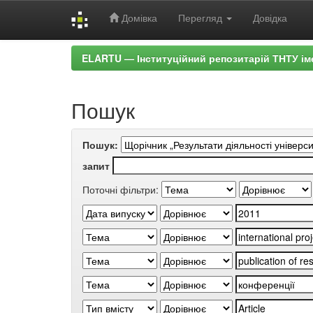
Домівка
Перегляд
Довідка
Skip
ELARTU — Інституційний репозитарій ТНТУ ім
navigation
Пошук
Пошук:
запит
Поточні фільтри: