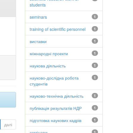
students
seminars
1
training of scientific personnel
1
виставки
1
міжнародні проекти
1
наукова діяльність
1
науково-дослідна робота
1
студентів
науково-технічна діяльність
1
публікація результатів НДР
1
підготовка наукових кадрів
1
далі
семінари
1