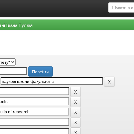
ені Івана Пулюя